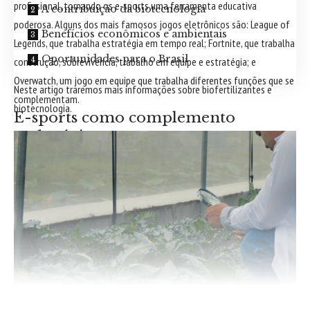
profissional, tornando os e-sports uma ferramenta educativa
A contribuição da biotecnologia
poderosa. Alguns dos mais famosos jogos eletrônicos são: League of
Benefícios econômicos e ambientais
Legends, que trabalha estratégia em tempo real; Fortnite, que trabalha
Oportunidades para o Brasil
construção, sobrevivência, trabalho em equipe e estratégia; e
Overwatch, um jogo em equipe que trabalha diferentes funções que se
Neste artigo traremos mais informações sobre biofertilizantes e
complementam.
biotecnologia.
E-sports como complemento
pedagógico
Em algumas escolas, os jogos digitais já são utilizados como
complemento pedagógico. Projetos que integram os e-sports ao
currículo ajudam a engajar estudantes, especialmente aqueles que
têm dificuldades em se motivar com métodos tradicionais. Segundo o
empresário especialista em educação Sergio Bento de Araujo, os e-
sports podem aproximar a escola do universo dos jovens,
transformando o aprendizado em uma experiência mais significativa.
Além disso, os jogos oferecem oportunidades para desenvolver
A inovação biotecnológica marca uma nova era para a agricultura