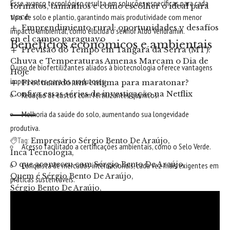
Esse avanço tecnológico resulta em soluções específicas para cada
formatos, tamanhos e como escolher o ideal para
você
tipo de solo e plantio, garantindo mais produtividade com menor
Emprendimiento rural: oportunidades y desafíos
impacto ambiental, como elucida o senhor Aldo Vendramin.
en el campo paraguayo
Benefícios econômicos e ambientais
Previsão do Tempo em Tangará da Serra (MT):
Chuva e Temperaturas Amenas Marcam o Dia de
O uso de biofertilizantes aliados à biotecnologia oferece vantagens
Hoje
importantes para os produtores:
Procurando um enigma para maratonar?
Confira essas séries de investigação na Netflix
Redução de custos com fertilizantes químicos.
Melhoria da saúde do solo, aumentando sua longevidade
produtiva.
Empresário Sérgio Bento De Araújo
Tag:
Acesso facilitado a certificações ambientais, como o Selo Verde.
Inca Tecnologia
O que aconteceu com Sérgio Bento De Araújo
Conquista de mercados internacionais, cada vez mais exigentes em
Quem é Sérgio Bento De Araújo
práticas sustentáveis.
Sérgio Bento De Araújo
Sérgio Bento De Araújo empresário especialista em
educação
Sérgio Bento De Araújo gestor da Inca Tecnologia