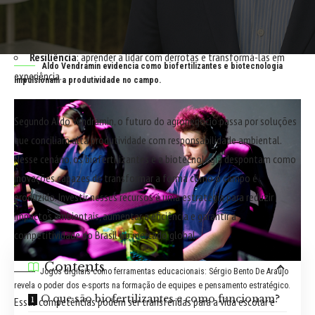
Comunicação eficaz
: os jogadores precisam se organizar e alinhar
ações em tempo real;
Resiliência
: aprender a lidar com derrotas e transformá-las em
Aldo Vendramin evidencia como biofertilizantes e biotecnologia
experiência.
impulsionam a produtividade no campo.
Segundo Aldo Vendramin, o futuro do agronegócio passa por soluções
que conciliam alta produtividade com responsabilidade ambiental.
Nesse cenário, os biofertilizantes e a biotecnologia despontam como
inovações capazes de transformar a forma como o campo é
produzido. Investir nesses recursos é uma estratégia para reduzir
impactos ambientais, aumentar a eficiência e garantir a
competitividade do Brasil no mercado global.
Contents
Jogos digitais como ferramentas educacionais: Sérgio Bento De Araújo
revela o poder dos e-sports na formação de equipes e pensamento estratégico.
O que são biofertilizantes e como funcionam?
Essas competências podem ser transferidas para a vida escolar e