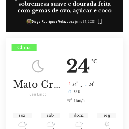
sobremesa suave e dourada feita
com gemas de ovo, açúcar e coco
Diego Rodríguez Velázquez
julho 31, 2023
Clima
24
°C
Mato Grosso
°
°
24
_
24
38%
Céu Limpo
1 km/h
sex
sáb
dom
seg