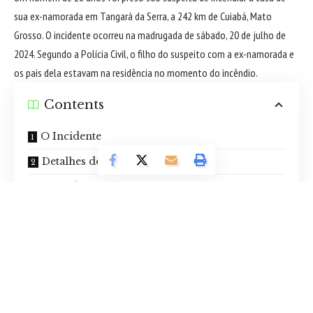
sua ex-namorada em Tangará da Serra, a 242 km de Cuiabá, Mato
Grosso. O incidente ocorreu na madrugada de sábado, 20 de julho de
2024. Segundo a Polícia Civil, o filho do suspeito com a ex-namorada e
os pais dela estavam na residência no momento do incêndio.
Contents
O Incidente
Detalhes do Crime
Ação dos Bombeiros
Confissão e Prisão
Repercussão na Comunidade
Medidas de Segurança
Apoio à Família
Conclusão