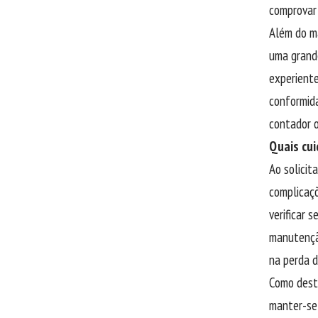
comprovar 
Além do ma
uma grand
experiente
conformida
contador o
Quais cui
Ao solicit
complicaçõ
verificar 
manutenção
na perda d
Como dest
manter-se 