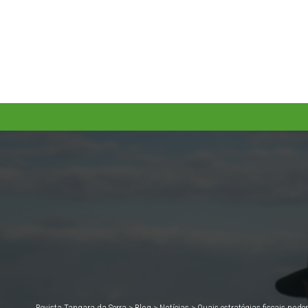
Revista Tangara da Serra
>
Blog
>
Notícias
>
Quais estratégias fiscais pod