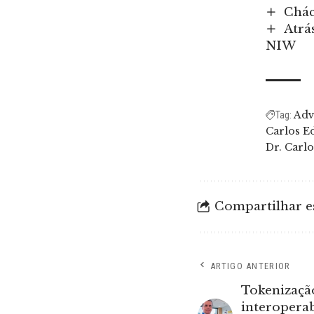
Chác
Atrá
NIW
Adv
Tag:
Carlos Ed
Dr. Carl
Compartilhar es
ARTIGO ANTERIOR
Tokenizaçã
interoperab