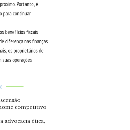
próximo. Portanto, é
io para continuar
s benefícios fiscais
de diferença nas finanças
is, os proprietários de
em suas operações
R
ascensão
 nome competitivo
 advocacia ética,