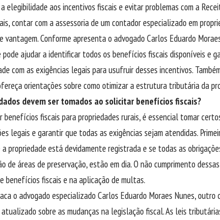
a elegibilidade aos incentivos fiscais e evitar problemas com a Recei
is, contar com a assessoria de um contador especializado em propri
e vantagem. Conforme apresenta o advogado Carlos Eduardo Moraes 
 pode ajudar a identificar todos os benefícios fiscais disponíveis e 
de com as exigências legais para usufruir desses incentivos. Também
fereça orientações sobre como otimizar a estrutura tributária da pr
dados devem ser tomados ao solicitar benefícios fiscais?
ar benefícios fiscais para propriedades rurais, é essencial tomar certo
es legais e garantir que todas as exigências sejam atendidas. Prime
se a propriedade está devidamente registrada e se todas as obrigaçõ
 de áreas de preservação, estão em dia. O não cumprimento dessas
e benefícios fiscais e na aplicação de multas.
aca o advogado especializado Carlos Eduardo Moraes Nunes, outro 
atualizado sobre as mudanças na legislação fiscal. As leis tributár