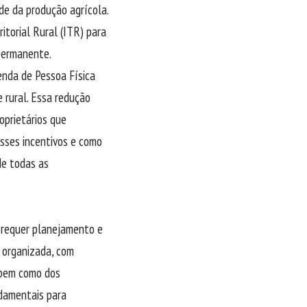
ade da produção agrícola.
itorial Rural (ITR) para
 permanente.
enda de Pessoa Física
 rural. Essa redução
oprietários que
sses incentivos e como
de todas as
s requer planejamento e
e organizada, com
, bem como dos
ndamentais para