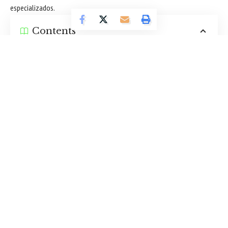
especializados.
Contents
Mais segurança para mulheres: políticas
integradas e prevenção
Acolhimento, saúde e reconstrução de vidas
Fiscalização, dados e responsabilização
Compromisso que protege hoje e garante o
futuro
Essa proximidade, registrada por diferentes veículos, reforça a
seriedade do trabalho e consolida um projeto político construído com
base em resultados concretos e compromisso humano. Leia mais sobre
o assunto a seguir e entenda:
Mais segurança para mulheres:
políticas integradas e prevenção