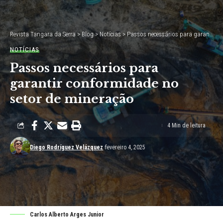
Revista Tangara da Serra
>
Blog
>
Notícias
>
Passos necessários para garantir conformidade no setor de mineração
NOTÍCIAS
Passos necessários para
garantir conformidade no
setor de mineração
4 Min de leitura
Diego Rodríguez Velázquez
fevereiro 4, 2025
Carlos Alberto Arges Junior