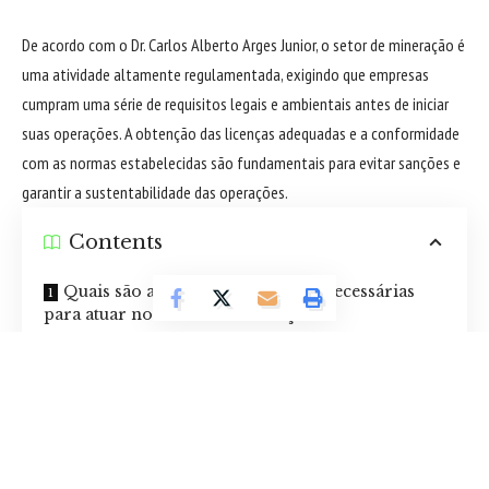
De acordo com o Dr. Carlos Alberto Arges Junior, o setor de mineração é
uma atividade altamente regulamentada, exigindo que empresas
cumpram uma série de requisitos legais e ambientais antes de iniciar
suas operações. A obtenção das licenças adequadas e a conformidade
com as normas estabelecidas são fundamentais para evitar sanções e
garantir a sustentabilidade das operações.
Contents
Quais são as principais licenças necessárias
para atuar no setor de mineração?
Quais desafios podem surgir no processo de
licenciamento?
Como garantir a conformidade contínua no
setor de mineração?
Mas quais são os passos essenciais para obter essas licenças? Quais