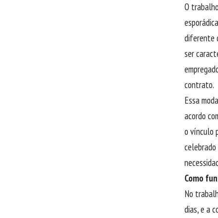
O trabalho
esporádic
diferente 
ser caract
empregado
contrato.
Essa moda
acordo com
o vínculo 
celebrado 
necessida
Como fun
No trabalh
dias, e a 