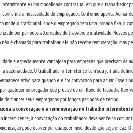
 intermitente é uma modalidade contratual em que o trabalhador pr
a, conforme a necessidade do empregador. Conforme aponta Admar de
do modelo tradicional, onde o empregado tem uma jornada fixa, o co
erizado por períodos alternados de trabalho e inatividade. Nesses p
 não é chamado para trabalhar, ele não recebe remuneração, mas p
lidade é especialmente vantajosa para empresas que precisam de mã
 a sazonalidade. O trabalhador intermitente tem sua jornada defini
permanece ativo para quando ele for convocado para atuar. Esse tip
por qualquer empregador que precise de um fluxo de trabalho flexív
de de manter seus empregados por longos períodos de tempo.
ciona a convocação e a remuneração no trabalho intermitent
o intermitente, a convocação do trabalhador deve ser feita com an
comunicação pode ocorrer por qualquer meio, desde que seja eficaz.