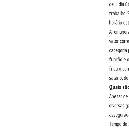
de 1 dia ú
trabalho. 
horário es
A remunera
valor corr
categoria 
função e o
frisa o co
salário, d
Quais são
Apesar de 
diversas g
assegurado
Tempo de S