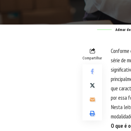
Admar de
Conforme 
Compartilhar
série de m
significat
principalm
que caract
por essa 
Nesta leit
modalidade
O que é o