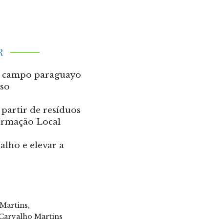
R
el campo paraguayo
rso
partir de resíduos
formação Local
alho e elevar a
Martins
Carvalho Martins