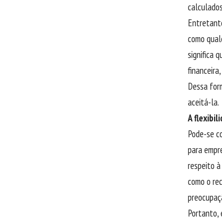
calculado
Entretanto
como qualq
significa 
financeira
Dessa for
aceitá-la.
A flexibi
Pode-se co
para empr
respeito à
como o rec
preocupaç
Portanto,