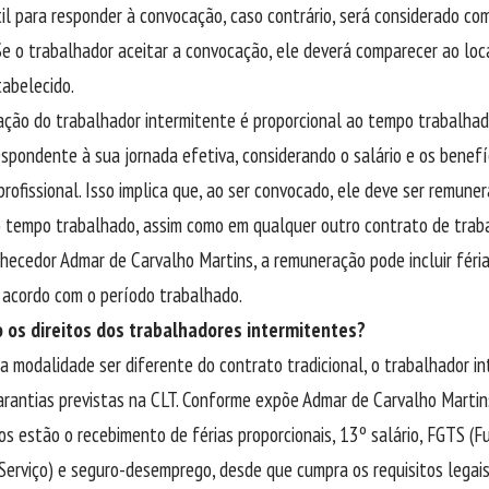
til para responder à convocação, caso contrário, será considerado co
Se o trabalhador aceitar a convocação, ele deverá comparecer ao loc
tabelecido.
ção do trabalhador intermitente é proporcional ao tempo trabalhado
espondente à sua jornada efetiva, considerando o salário e os benefí
profissional. Isso implica que, ao ser convocado, ele deve ser remun
 tempo trabalhado, assim como em qualquer outro contrato de traba
nhecedor Admar de Carvalho Martins, a remuneração pode incluir féria
e acordo com o período trabalhado.
 os direitos dos trabalhadores intermitentes?
a modalidade ser diferente do contrato tradicional, o trabalhador in
arantias previstas na CLT. Conforme expõe Admar de Carvalho Martins
s estão o recebimento de férias proporcionais, 13º salário, FGTS (F
erviço) e seguro-desemprego, desde que cumpra os requisitos legais.