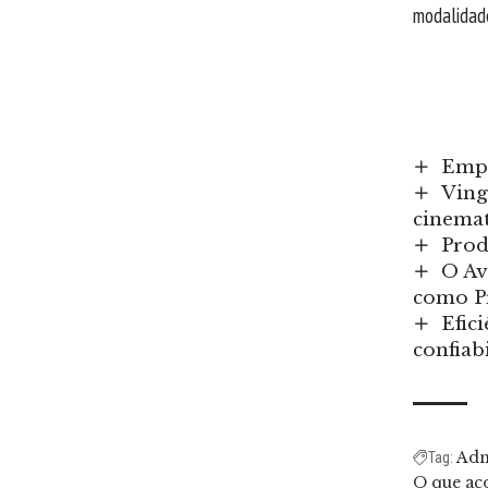
modalidade
Empr
Ving
cinemat
Prod
O Av
como Pr
Efic
confiab
Ad
Tag:
O que ac