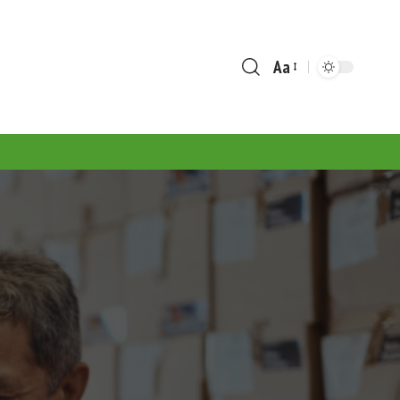
Aa
Font
Resizer