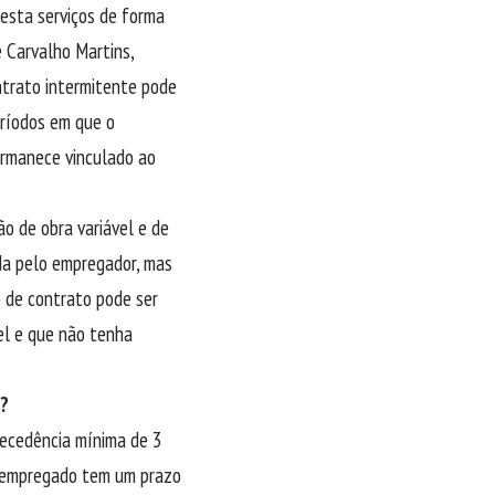
esta serviços de forma
 Carvalho Martins,
ntrato intermitente pode
eríodos em que o
ermanece vinculado ao
o de obra variável e de
da pelo empregador, mas
o de contrato pode ser
el e que não tenha
e?
tecedência mínima de 3
 O empregado tem um prazo