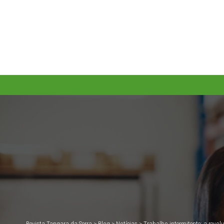
Revista Tangara da Serra
>
Blog
>
Notícias
>
Trabalho intermitente: a revo