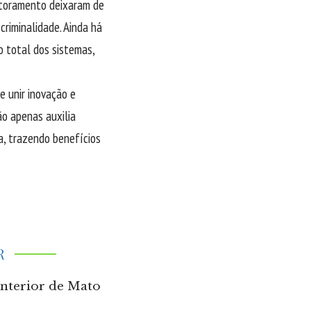
itoramento deixaram de
riminalidade. Ainda há
o total dos sistemas,
e unir inovação e
ão apenas auxilia
a, trazendo benefícios
R
interior de Mato