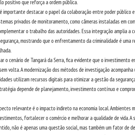
lo positivo que reforça a ordem pública.
 importante destacar o papel da colaboração entre poder público 
istemas privados de monitoramento, como câmeras instaladas em comé
mplementar o trabalho das autoridades. Essa integração amplia a c
segurança, mostrando que o enfrentamento da criminalidade é uma r
lhada.
sar o cenário de Tangará da Serra, fica evidente que o investimento 
sem volta. A modernização dos métodos de investigação acompanha 
idades utilizam recursos digitais para otimizar a gestão da seguranç
tratégia depende de planejamento, investimento contínuo e compro
pecto relevante é o impacto indireto na economia local. Ambientes 
vestimentos, fortalecer o comércio e melhorar a qualidade de vida. A 
ntido, não é apenas uma questão social, mas também um fator de d