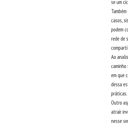
se um cic
Também é
casos, s
podem co
rede de 
comparti
Ao anali
caminho 
em que c
dessa es
práticas.
Outro as
atrair in
nesse se