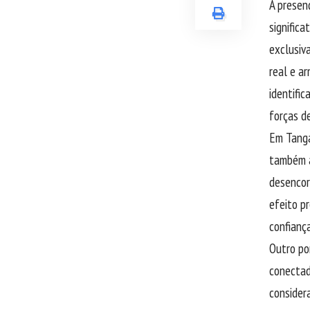
A presen
signific
exclusiv
real e a
identifi
forças d
Em Tanga
também a
desencor
efeito p
confiança
Outro po
conectad
considera