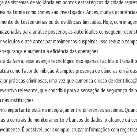
ça de sistemas de vigilância em pontos estratégicos da cidade rep
ativa na forma como crimes são investigados. Antes, muitas ocorrênci
amente de testemunhas ou de evidências limitadas. Hoje, com imag
rmazenadas para análise posterior, as autoridades conseguem reconstr
car veículos e até antecipar movimentos suspeitos. Isso reduz o temp
e segurança e aumenta a eficiência das operações.
rá da Serra, esse avanço tecnológico não apenas facilita o trabalho
tua como fator de inibição. A simples presença de câmeras em áreas
ajar práticas criminosas, uma vez que aumenta o risco de identificaç
reventivo relevante, que contribui para a sensação de segurança da 
 nas instituições.
nto importante está na integração entre diferentes sistemas. Quan
as a centrais de monitoramento e bancos de dados, o alcance da te
velmente. É possível, por exemplo, cruzar informações com registros 