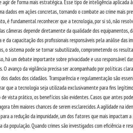
 agir de forma mais estratégica. Esse tipo de inteligência aplicada 
ma dados em ações concretas, tornando o combate ao crime mais pre
to, é fundamental reconhecer que a tecnologia, por si só, não resol
 das câmeras depende diretamente da qualidade dos equipamentos, 
 e da capacitação dos profissionais responsáveis pela análise das i
s, o sistema pode se tornar subutilizado, comprometendo os result
so, há um debate importante sobre privacidade e uso responsável da
s. O avanço da vigilância precisa ser acompanhado por políticas cla
 dos dados dos cidadãos. Transparência e regulamentação são essenc
rar que a tecnologia seja utilizada exclusivamente para fins legítimo
 de vista prático, os benefícios são evidentes. Casos que antes po
agora têm maiores chances de serem esclarecidos. A agilidade na iden
i para a redução da impunidade, um dos fatores que mais impactam a
a da população. Quando crimes são investigados com eficiência e resu