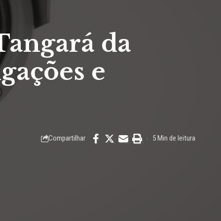
Tangará da
igações e
Compartilhar
5 Min de leitura