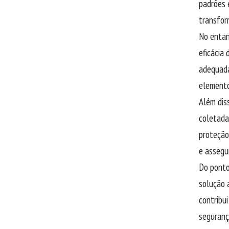
padrões e
transfor
No entan
eficácia
adequada
elemento
Além dis
coletada
proteção
e assegu
Do ponto
solução 
contribu
seguranç