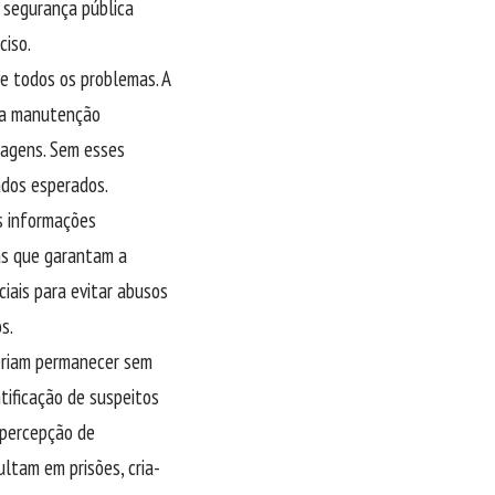
à segurança pública
ciso.
ve todos os problemas. A
da manutenção
magens. Sem esses
ados esperados.
s informações
ras que garantam a
iais para evitar abusos
s.
deriam permanecer sem
tificação de suspeitos
 percepção de
ltam em prisões, cria-