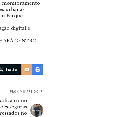
de monitoramento
es urbanas
am Parque
ção digital e
NHARÁ CENTRO
Twitter
PROXIMO ARTIGO
explica como
ções seguras
tressados no