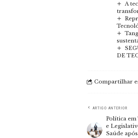
A te
transfo
Repr
Tecnol
Tang
sustent
SEG
DE TE
Compartilhar es
ARTIGO ANTERIOR
Política em
e Legislati
Saúde após