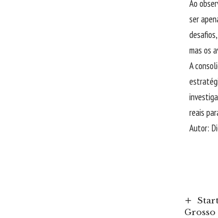
Ao obser
ser apen
desafios
mas os a
A consol
estratégi
investig
reais par
Autor: D
Star
Grosso