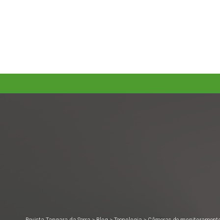
Revista Tangara da Serra
>
Blog
>
Tecnologia
>
Câmeras de monitoramento e