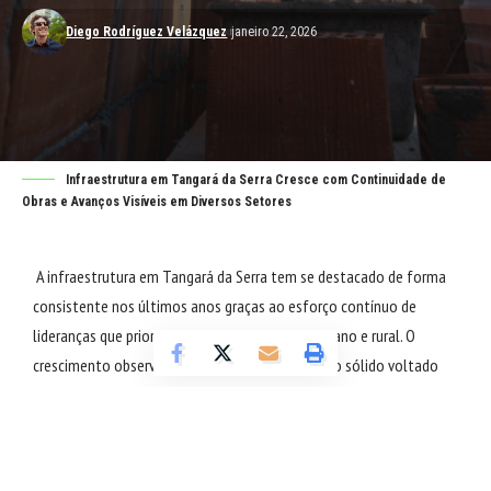
Diego Rodríguez Velázquez
janeiro 22, 2026
Infraestrutura em Tangará da Serra Cresce com Continuidade de
Obras e Avanços Visíveis em Diversos Setores
A infraestrutura em Tangará da Serra tem se destacado de forma
consistente nos últimos anos graças ao esforço contínuo de
lideranças que priorizam o desenvolvimento urbano e rural. O
crescimento observado reflete um planejamento sólido voltado
para atender as demandas da população e promover melhorias que
impactam diretamente a qualidade de vida. Ao longo do último
período, diversas frentes de trabalho foram abertas com foco em
pavimentação, iluminação, mobilidade urbana e atendimento à