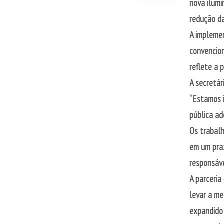
nova ilumi
redução d
A impleme
convencion
reflete a 
A secretár
“Estamos i
pública ad
Os trabalh
em um praz
responsáve
A parceria
levar a me
expandido