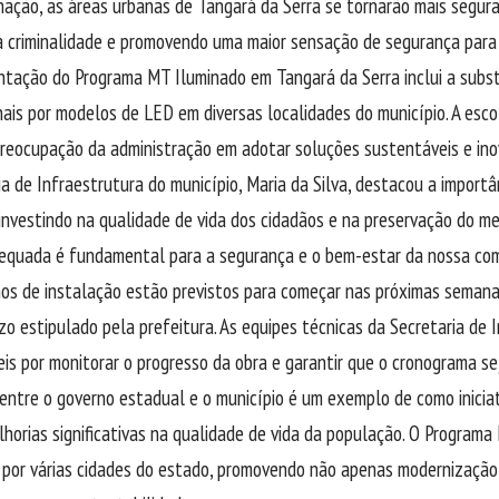
nação, as áreas urbanas de Tangará da Serra se tornarão mais segura
a criminalidade e promovendo uma maior sensação de segurança para
ntação do Programa MT Iluminado em Tangará da Serra inclui a subs
ais por modelos de LED em diversas localidades do município. A esco
preocupação da administração em adotar soluções sustentáveis e ino
ia de Infraestrutura do município, Maria da Silva, destacou a importânc
nvestindo na qualidade de vida dos cidadãos e na preservação do me
equada é fundamental para a segurança e o bem-estar da nossa comu
os de instalação estão previstos para começar nas próximas semana
o estipulado pela prefeitura. As equipes técnicas da Secretaria de 
is por monitorar o progresso da obra e garantir que o cronograma se
 entre o governo estadual e o município é um exemplo de como inici
lhorias significativas na qualidade de vida da população. O Program
 por várias cidades do estado, promovendo não apenas modernizaçã