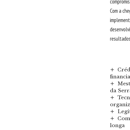
compromis
Com a cheg
implement
desenvolvi
resultados
Créd
financi
Mest
da Serr
Tecn
organi
Legí
Como
longa