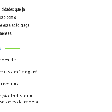
 cidades que já
isso com o
ue essa ação traga
raenses.
R
ades de
ertas em Tangará
itivo nas
eção Individual
setores de cadeia