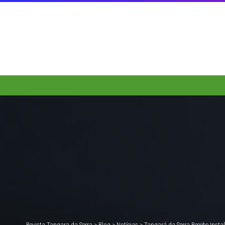
Revista Tangara da Serra
>
Blog
>
Notícias
>
Tangará da Serra Recebe Inst