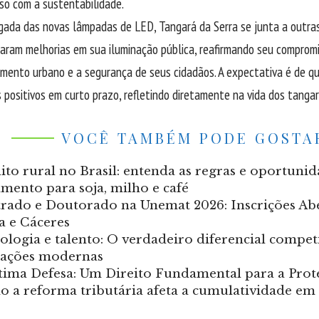
so com a sustentabilidade.
ada das novas lâmpadas de LED, Tangará da Serra se junta a outras
aram melhorias em sua iluminação pública, reafirmando seu comprom
mento urbano e a segurança de seus cidadãos. A expectativa é de q
 positivos em curto prazo, refletindo diretamente na vida dos tanga
VOCÊ TAMBÉM PODE GOSTA
ito rural no Brasil: entenda as regras e oportunid
amento para soja, milho e café
rado e Doutorado na Unemat 2026: Inscrições Ab
a e Cáceres
ologia e talento: O verdadeiro diferencial compet
zações modernas
tima Defesa: Um Direito Fundamental para a Prot
 a reforma tributária afeta a cumulatividade em 