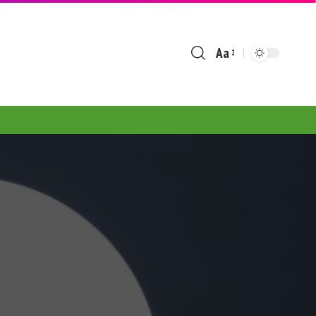
Aa
Font
Resizer