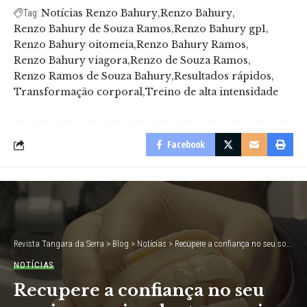
Notícias Renzo Bahury
Renzo Bahury
Tag:
Renzo Bahury de Souza Ramos
Renzo Bahury gp1
Renzo Bahury oitomeia
Renzo Bahury Ramos
Renzo Bahury viagora
Renzo de Souza Ramos
Renzo Ramos de Souza Bahury
Resultados rápidos
Transformação corporal
Treino de alta intensidade
Facebook
Revista Tangara da Serra
>
Blog
>
Notícias
>
Recupere a confiança no seu sorriso com implantes precisos e duradouros
NOTÍCIAS
Recupere a confiança no seu